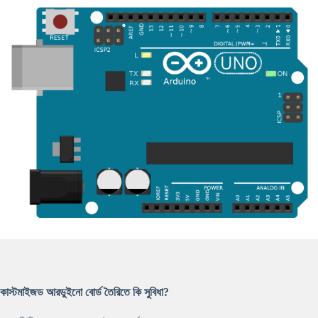
কাস্টমাইজড আরডুইনো বোর্ড তৈরিতে কি সুবিধা?