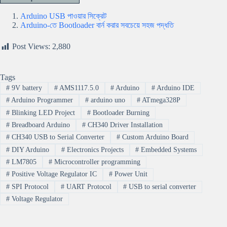
Arduino USB পাওয়ার সিক্রেট
Arduino-তে Bootloader বার্ন করার সবচেয়ে সহজ পদ্ধতি
Post Views:
2,880
Tags
#
9V battery
#
AMS1117.5.0
#
Arduino
#
Arduino IDE
#
Arduino Programmer
#
arduino uno
#
ATmega328P
#
Blinking LED Project
#
Bootloader Burning
#
Breadboard Arduino
#
CH340 Driver Installation
#
CH340 USB to Serial Converter
#
Custom Arduino Board
#
DIY Arduino
#
Electronics Projects
#
Embedded Systems
#
LM7805
#
Microcontroller programming
#
Positive Voltage Regulator IC
#
Power Unit
#
SPI Protocol
#
UART Protocol
#
USB to serial converter
#
Voltage Regulator