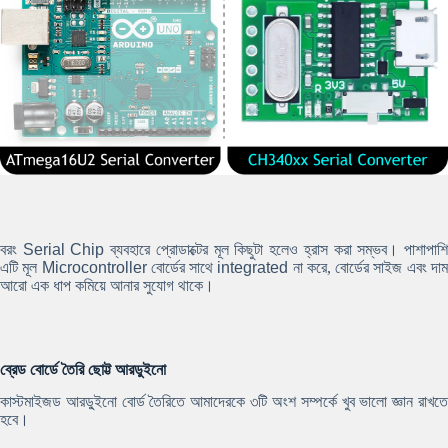
বরং
Serial Chip
ব্যবহারে প্রোডাক্টের মূল কিছুটা হলেও হ্রাস করা সম্ভব। পাশাপাশ
এটি মূল
Microcontroller
বোর্ডের সাথে
integrated
না করে, বোর্ডের সাইজ এবং দা
আরো এক ধাপ কমিয়ে আনার সুযোগ থাকে।
ব্রেড বোর্ডে তৈরি ছোট্ট আরডুইনো
কাস্টমাইজড আরডু্‌ইনো বোর্ড তৈরিতে আমাদেরকে ৩টি অংশ সম্পর্কে খুব ভালো জ্ঞান রাখতে
হবে।