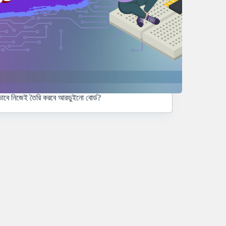
াবে নিজেই তৈরি করবে আরডুইনো বোর্ড?