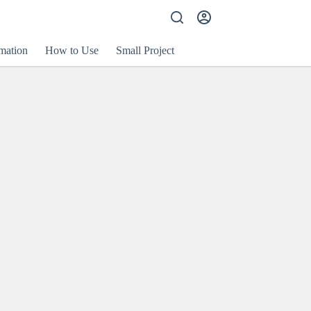
mation
How to Use
Small Project