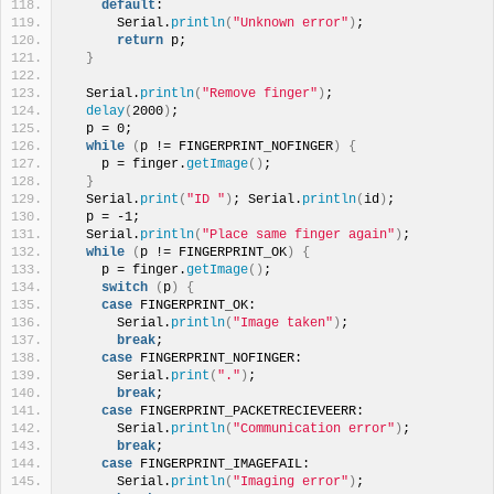
default
:
      Serial.
println
(
"Unknown error"
)
;
return
 p;
}
  Serial.
println
(
"Remove finger"
)
;
delay
(
2000
)
;
  p = 0;
while
(
p != FINGERPRINT_NOFINGER
)
{
    p = finger.
getImage
()
;
}
  Serial.
print
(
"ID "
)
; Serial.
println
(
id
)
;
  p = -1;
  Serial.
println
(
"Place same finger again"
)
;
while
(
p != FINGERPRINT_OK
)
{
    p = finger.
getImage
()
;
switch
(
p
)
{
case
 FINGERPRINT_OK:
      Serial.
println
(
"Image taken"
)
;
break
;
case
 FINGERPRINT_NOFINGER:
      Serial.
print
(
"."
)
;
break
;
case
 FINGERPRINT_PACKETRECIEVEERR:
      Serial.
println
(
"Communication error"
)
;
break
;
case
 FINGERPRINT_IMAGEFAIL:
      Serial.
println
(
"Imaging error"
)
;