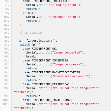
    case FINGERPRINT_IMAGEFAIL:
      Serial.
println
(
"Imaging error"
)
;
return
 p;
    default:
      Serial.
println
(
"Unknown error"
)
;
return
 p;
}
// OK success!
  p = finger.
image2Tz
()
;
switch
(
p
)
{
    case FINGERPRINT_OK:
      Serial.
println
(
"Image converted"
)
;
      break;
    case FINGERPRINT_IMAGEMESS:
      Serial.
println
(
"Image too messy"
)
;
return
 p;
    case FINGERPRINT_PACKETRECIEVEERR:
      Serial.
println
(
"Communication error"
)
;
return
 p;
    case FINGERPRINT_FEATUREFAIL:
      Serial.
println
(
"Could not find fingerprint 
features"
)
;
return
 p;
    case FINGERPRINT_INVALIDIMAGE:
      Serial.
println
(
"Could not find fingerprint 
features"
)
;