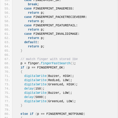
case
 FINGERPRINT_OK:
break
;
case
 FINGERPRINT_IMAGEMESS:
return
 p;
case
 FINGERPRINT_PACKETRECIEVEERR:
return
 p;
case
 FINGERPRINT_FEATUREFAIL:
return
 p;
case
 FINGERPRINT_INVALIDIMAGE:
return
 p;
default
:
return
 p;
}
// match finger with stored ID#
  p = finger.
fingerFastSearch
()
;
if
(
p == FINGERPRINT_OK
)
{
digitalWrite
(
Buzzer, HIGH
)
;
digitalWrite
(
RedLed, LOW
)
;
digitalWrite
(
GreenLed, HIGH
)
;
delay
(
150
)
;
digitalWrite
(
Buzzer, LOW
)
;
delay
(
5000
)
;
digitalWrite
(
GreenLed, LOW
)
;
}
else
if
(
p == FINGERPRINT_NOTFOUND
)