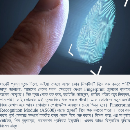
সাথেই প্রশ্ন ছুড়ে দিলো, ভাইয়া তাহলে আমরা কোন ডিভাইসটি দিয়ে শুরু করতে পারি?
মাসুদ জানালো, আমাদের দেশের সকল ক্ষেত্রেই দেখবে Fingerprint সেন্সরের ব্যবহার
অনেক বেড়েছে। সিম ক্রয় থেকে শুরু করে, ড্রাইভিং লাইসেন্স, জাতিয় পরিচয়পত্র নিবন্ধন,
পাসপোর্ট। তাই তোমরাও এই সেন্সর নিয়ে শুরু করতে পারো। এতে তোমাদের নতুন একটা
বিষয় সেখাও হবে আবার তোমাদের প্রোজেক্টও অন্যদের চেয়ে ভিন্ন হবে। Fingerprint
Recognition Module (AS608) নামের সেন্সরটি নিয়ে শুরু করতো পারো । তবে শুরু
করার পূর্বে সেন্সরের সম্পর্কে যাবতীয় তথ্য জেনে নিয়ে শুরু করবে। বিশেষ করে, এর সাপ্লাই
ভোল্টেজ, পিন বৃত্তান্ত, কানেকশন প্রক্রিয়া ইত্যাদি। এরপর আরও বিস্তারিত বুঝিয়ে
দিলেন মাসুদ।