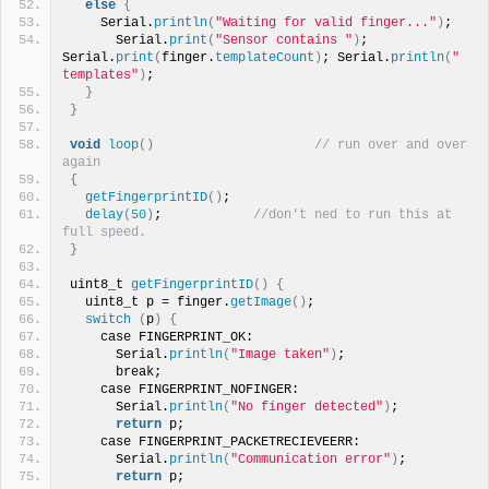
else
{
    Serial.
println
(
"Waiting for valid finger..."
)
;
      Serial.
print
(
"Sensor contains "
)
; 
Serial.
print
(
finger.
templateCount
)
; Serial.
println
(
" 
templates"
)
;
}
}
void
loop
()
// run over and over 
again
{
getFingerprintID
()
;
delay
(
50
)
;            
//don't ned to run this at 
full speed.
}
uint8_t 
getFingerprintID
()
{
  uint8_t p = finger.
getImage
()
;
switch
(
p
)
{
    case FINGERPRINT_OK:
      Serial.
println
(
"Image taken"
)
;
      break;
    case FINGERPRINT_NOFINGER:
      Serial.
println
(
"No finger detected"
)
;
return
 p;
    case FINGERPRINT_PACKETRECIEVEERR:
      Serial.
println
(
"Communication error"
)
;
return
 p;