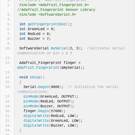
// Library: Adafruit_Fingerprint
#include <Adafruit_Fingerprint.h> 
//Adafruit_Fingerprint Sensor Library
#include <SoftwareSerial.h>
int
getFingerprintIDez
()
;
int
 GreenLed = 9;
int
 RedLed = 8;
int
 Buzzer = 7;
SoftwareSerial 
mySerial
(
2, 3
)
;  
//activates serial 
communication on pin 2 & 3
Adafruit_Fingerprint finger = 
Adafruit_Fingerprint
(
&mySerial
)
;
void
setup
()
{
  Serial.
begin
(
9600
)
;  
// initialize the serial 
communications:
pinMode
(
GreenLed, OUTPUT
)
;
pinMode
(
RedLed, OUTPUT
)
;
pinMode
(
Buzzer, OUTPUT
)
;
  finger.
begin
(
57600
)
;
digitalWrite
(
RedLed, LOW
)
;
digitalWrite
(
GreenLed, LOW
)
;
digitalWrite
(
Buzzer, LOW
)
;
}