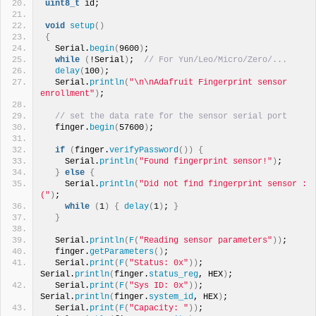
uint8_t
 id;
void
setup
()
{
  Serial.
begin
(
9600
)
;
while
(
!Serial
)
;  
// For Yun/Leo/Micro/Zero/...
delay
(
100
)
;
  Serial.
println
(
"\n\nAdafruit Fingerprint sensor 
enrollment"
)
;
// set the data rate for the sensor serial port
  finger.
begin
(
57600
)
;
if
(
finger.
verifyPassword
())
{
    Serial.
println
(
"Found fingerprint sensor!"
)
;
}
else
{
    Serial.
println
(
"Did not find fingerprint sensor :
("
)
;
while
(
1
)
{
delay
(
1
)
; 
}
}
  Serial.
println
(
F
(
"Reading sensor parameters"
))
;
  finger.
getParameters
()
;
  Serial.
print
(
F
(
"Status: 0x"
))
; 
Serial.
println
(
finger.
status_reg
, HEX
)
;
  Serial.
print
(
F
(
"Sys ID: 0x"
))
; 
Serial.
println
(
finger.
system_id
, HEX
)
;
  Serial.
print
(
F
(
"Capacity: "
))
; 