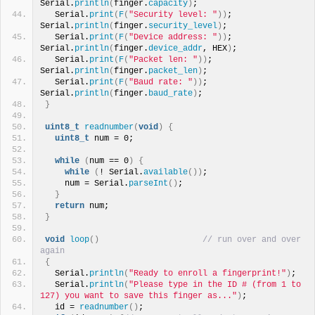
Serial.
println
(
finger.
capacity
)
;
  Serial.
print
(
F
(
"Security level: "
))
; 
Serial.
println
(
finger.
security_level
)
;
  Serial.
print
(
F
(
"Device address: "
))
; 
Serial.
println
(
finger.
device_addr
, HEX
)
;
  Serial.
print
(
F
(
"Packet len: "
))
; 
Serial.
println
(
finger.
packet_len
)
;
  Serial.
print
(
F
(
"Baud rate: "
))
; 
Serial.
println
(
finger.
baud_rate
)
;
}
uint8_t
readnumber
(
void
)
{
uint8_t
 num = 0;
while
(
num == 0
)
{
while
(
! Serial.
available
())
;
    num = Serial.
parseInt
()
;
}
return
 num;
}
void
loop
()
// run over and over 
again
{
  Serial.
println
(
"Ready to enroll a fingerprint!"
)
;
  Serial.
println
(
"Please type in the ID # (from 1 to 
127) you want to save this finger as..."
)
;
  id = 
readnumber
()
;