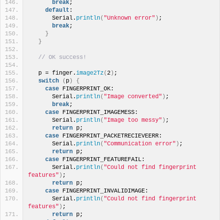
break
;
default
:
      Serial.
println
(
"Unknown error"
)
;
break
;
}
}
// OK success!
  p = finger.
image2Tz
(
2
)
;
switch
(
p
)
{
case
 FINGERPRINT_OK:
      Serial.
println
(
"Image converted"
)
;
break
;
case
 FINGERPRINT_IMAGEMESS:
      Serial.
println
(
"Image too messy"
)
;
return
 p;
case
 FINGERPRINT_PACKETRECIEVEERR:
      Serial.
println
(
"Communication error"
)
;
return
 p;
case
 FINGERPRINT_FEATUREFAIL:
      Serial.
println
(
"Could not find fingerprint 
features"
)
;
return
 p;
case
 FINGERPRINT_INVALIDIMAGE:
      Serial.
println
(
"Could not find fingerprint 
features"
)
;
return
 p;