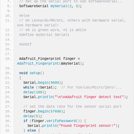
// Set up the serial port to use softwareserial..
SoftwareSerial 
mySerial
(
2
, 
3
)
;
#else
// On Leonardo/M0/etc, others with hardware serial, 
use hardware serial!
// #0 is green wire, #1 is white
#define mySerial Serial1
#endif
Adafruit_Fingerprint finger = 
Adafruit_Fingerprint
(
&mySerial
)
;
void
setup
()
{
  Serial.
begin
(
9600
)
;
while
(
!Serial
)
;  
// For Yun/Leo/Micro/Zero/...
delay
(
100
)
;
  Serial.
println
(
"\n\nAdafruit finger detect test"
)
;
// set the data rate for the sensor serial port
  finger.
begin
(
57600
)
;
delay
(
5
)
;
if
(
finger.
verifyPassword
())
{
    Serial.
println
(
"Found fingerprint sensor!"
)
;
}
else
{