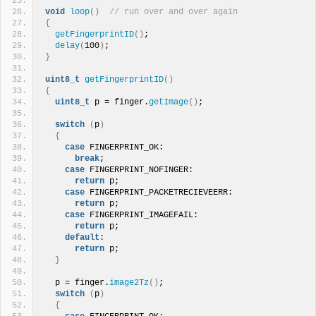
void
loop
()
// run over and over again
{
getFingerprintID
()
;
delay
(
100
)
;
}
uint8_t
getFingerprintID
()
{
uint8_t
 p = finger.
getImage
()
;
switch
(
p
)
{
case
 FINGERPRINT_OK:
break
;
case
 FINGERPRINT_NOFINGER:
return
 p;
case
 FINGERPRINT_PACKETRECIEVEERR:
return
 p;
case
 FINGERPRINT_IMAGEFAIL:
return
 p;
default
:
return
 p;
}
  p = finger.
image2Tz
()
;
switch
(
p
)
{