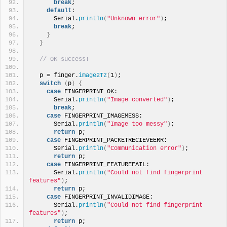
break
;
default
:
      Serial.
println
(
"Unknown error"
)
;
break
;
}
}
// OK success!
  p = finger.
image2Tz
(
1
)
;
switch
(
p
)
{
case
 FINGERPRINT_OK:
      Serial.
println
(
"Image converted"
)
;
break
;
case
 FINGERPRINT_IMAGEMESS:
      Serial.
println
(
"Image too messy"
)
;
return
 p;
case
 FINGERPRINT_PACKETRECIEVEERR:
      Serial.
println
(
"Communication error"
)
;
return
 p;
case
 FINGERPRINT_FEATUREFAIL:
      Serial.
println
(
"Could not find fingerprint 
features"
)
;
return
 p;
case
 FINGERPRINT_INVALIDIMAGE:
      Serial.
println
(
"Could not find fingerprint 
features"
)
;
return
 p;