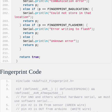
    Serial.
println
(
"Communication error"
)
;
return
 p;
}
else
if
(
p == FINGERPRINT_BADLOCATION
)
{
    Serial.
println
(
"Could not store in that 
location"
)
;
return
 p;
}
else
if
(
p == FINGERPRINT_FLASHERR
)
{
    Serial.
println
(
"Error writing to flash"
)
;
return
 p;
}
else
{
    Serial.
println
(
"Unknown error"
)
;
return
 p;
}
return
true
;
}
Fingerprint Code
#include <Adafruit_Fingerprint.h>
#if (defined(__AVR__) || defined(ESP8266)) && 
!defined(__AVR_ATmega2560__)
// For UNO and others without hardware serial, we must 
use software serial...
// pin #2 is IN from sensor (GREEN wire)
// pin #3 is OUT from arduino  (WHITE wire)