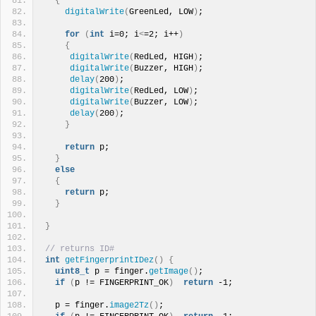
{
digitalWrite
(
GreenLed, LOW
)
;
for
(
int
 i=0; i
<
=2; i++
)
{
digitalWrite
(
RedLed, HIGH
)
;
digitalWrite
(
Buzzer, HIGH
)
;
delay
(
200
)
;
digitalWrite
(
RedLed, LOW
)
;
digitalWrite
(
Buzzer, LOW
)
;
delay
(
200
)
;
}
return
 p;
}
else
{
return
 p;
}
}
// returns ID#
int
getFingerprintIDez
()
{
uint8_t
 p = finger.
getImage
()
;
if
(
p != FINGERPRINT_OK
)
return
 -1;
  p = finger.
image2Tz
()
;