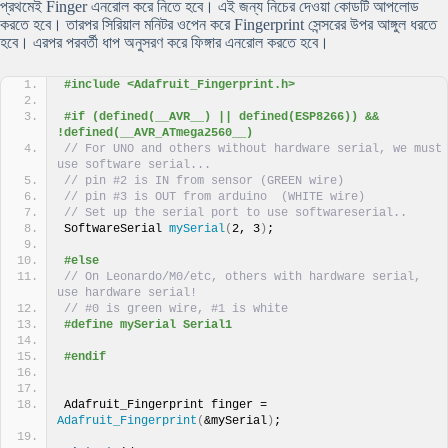
প্রথমেই Finger এনরোল করে নিতে হবে। এই জন্য নিচের দেওয়া কোডটি আপলোড
করতে হবে। তারপর সিরিয়াল মনিটর ওপেন করে Fingerprint সেন্সরের উপর আঙ্গুল ধরতে
হবে। এরপর পরবর্তী ধাপ অনুসরণ করে ফিঙ্গার এনরোল করতে হবে।
#include <Adafruit_Fingerprint.h>
#if (defined(__AVR__) || defined(ESP8266)) && 
!defined(__AVR_ATmega2560__)
// For UNO and others without hardware serial, we must 
use software serial...
// pin #2 is IN from sensor (GREEN wire)
// pin #3 is OUT from arduino  (WHITE wire)
// Set up the serial port to use softwareserial..
SoftwareSerial 
mySerial
(
2, 3
)
;
#else
// On Leonardo/M0/etc, others with hardware serial, 
use hardware serial!
// #0 is green wire, #1 is white
#define mySerial Serial1
#endif
Adafruit_Fingerprint finger = 
Adafruit_Fingerprint
(
&mySerial
)
;