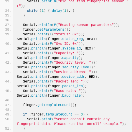
    Serial.
println
(
"Did not find fingerprint sensor :
("
)
;
while
(
1
)
{
delay
(
1
)
; 
}
}
  Serial.
println
(
F
(
"Reading sensor parameters"
))
;
  finger.
getParameters
()
;
  Serial.
print
(
F
(
"Status: 0x"
))
; 
Serial.
println
(
finger.
status_reg
, HEX
)
;
  Serial.
print
(
F
(
"Sys ID: 0x"
))
; 
Serial.
println
(
finger.
system_id
, HEX
)
;
  Serial.
print
(
F
(
"Capacity: "
))
; 
Serial.
println
(
finger.
capacity
)
;
  Serial.
print
(
F
(
"Security level: "
))
; 
Serial.
println
(
finger.
security_level
)
;
  Serial.
print
(
F
(
"Device address: "
))
; 
Serial.
println
(
finger.
device_addr
, HEX
)
;
  Serial.
print
(
F
(
"Packet len: "
))
; 
Serial.
println
(
finger.
packet_len
)
;
  Serial.
print
(
F
(
"Baud rate: "
))
; 
Serial.
println
(
finger.
baud_rate
)
;
  finger.
getTemplateCount
()
;
if
(
finger.
templateCount
 == 
0
)
{
    Serial.
print
(
"Sensor doesn't contain any 
fingerprint data. Please run the 'enroll' example."
)
;
}