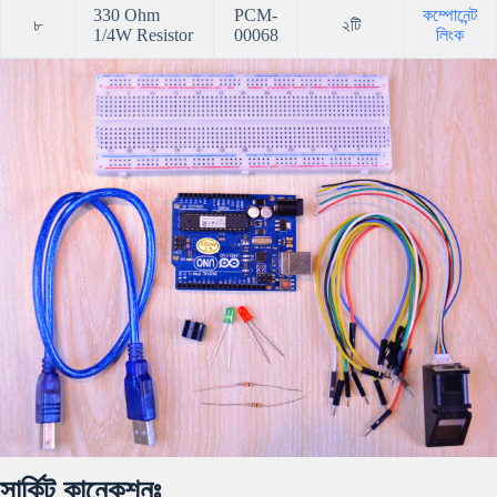
330 Ohm
PCM-
কম্পোনেন্ট
৮
২টি
1/4W Resistor
00068
লিংক
সার্কিট কানেকশনঃ