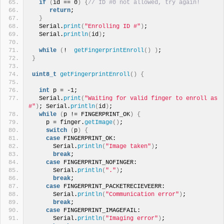
if
(
id == 0
)
{
// ID #0 not allowed, try again!
return
;
}
  Serial.
print
(
"Enrolling ID #"
)
;
  Serial.
println
(
id
)
;
while
(
!  
getFingerprintEnroll
()
)
;
}
uint8_t
getFingerprintEnroll
()
{
int
 p = -1;
  Serial.
print
(
"Waiting for valid finger to enroll as 
#"
)
; Serial.
println
(
id
)
;
while
(
p != FINGERPRINT_OK
)
{
    p = finger.
getImage
()
;
switch
(
p
)
{
case
 FINGERPRINT_OK:
      Serial.
println
(
"Image taken"
)
;
break
;
case
 FINGERPRINT_NOFINGER:
      Serial.
println
(
"."
)
;
break
;
case
 FINGERPRINT_PACKETRECIEVEERR:
      Serial.
println
(
"Communication error"
)
;
break
;
case
 FINGERPRINT_IMAGEFAIL:
      Serial.
println
(
"Imaging error"
)
;