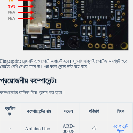
Fingerprint সেন্সরটি ৩.৩ ভোল্টে অপারেট হবে। সুতরাং সাপ্লাই ভোল্টেজ অবশ্যই ৩.৩
ভোল্টের বেশি দেওয়া যাবে না। এর ফলে সেন্সর নস্ট হয়ে যাবে।
প্রয়োজনীয় কম্পোনেন্টঃ
কম্পোনেন্টের তালিকা নিচে প্রদান করা হলো।
ক্রমিক
কম্পোনেন্টের নাম
মডেল
পরিমাণ
লিংক
নং
ARD-
কম্পোনেন্ট
১
Arduino Uno
১টি
00028
লিংক