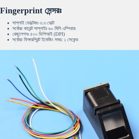
Fingerprint
সেন্সরঃ
সাপ্লাই ভোল্টেজঃ ৩.৩ ভোল্ট
সর্বোচ্চ কারেন্ট সাপ্লাইঃ ৬০ মিলি এম্পিয়ার
রেজুলেশনঃ ৫০০ ডিপিআই (DPI)
সর্বোচ্চ ফিঙ্গারপ্রিন্ট ইমেজিং সময়: ১ সেকেন্ড