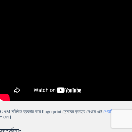
GSM মডিউল ব্যবহার করে fingerprint সেন্সরের ব্যবহার দেখতে এই
পেজটি
দেখতে
পারেন।
সতর্কতাঃ