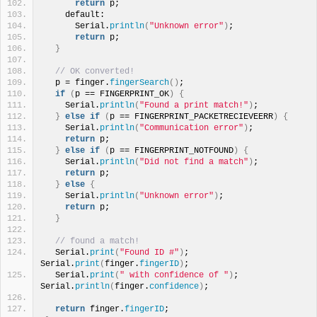
return
 p;
    default:
      Serial.
println
(
"Unknown error"
)
;
return
 p;
}
// OK converted!
  p = finger.
fingerSearch
()
;
if
(
p == FINGERPRINT_OK
)
{
    Serial.
println
(
"Found a print match!"
)
;
}
else
if
(
p == FINGERPRINT_PACKETRECIEVEERR
)
{
    Serial.
println
(
"Communication error"
)
;
return
 p;
}
else
if
(
p == FINGERPRINT_NOTFOUND
)
{
    Serial.
println
(
"Did not find a match"
)
;
return
 p;
}
else
{
    Serial.
println
(
"Unknown error"
)
;
return
 p;
}
// found a match!
  Serial.
print
(
"Found ID #"
)
; 
Serial.
print
(
finger.
fingerID
)
;
  Serial.
print
(
" with confidence of "
)
; 
Serial.
println
(
finger.
confidence
)
;
return
 finger.
fingerID
;