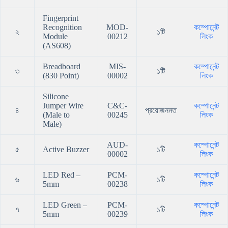
Fingerprint
Recognition
MOD-
কম্পোনেন্ট
২
১টি
Module
00212
লিংক
(AS608)
Breadboard
MIS-
কম্পোনেন্ট
৩
১টি
(830 Point)
00002
লিংক
Silicone
Jumper Wire
C&C-
কম্পোনেন্ট
৪
প্রয়োজনমত
(Male to
00245
লিংক
Male)
AUD-
কম্পোনেন্ট
৫
Active Buzzer
১টি
00002
লিংক
LED Red –
PCM-
কম্পোনেন্ট
৬
১টি
5mm
00238
লিংক
LED Green –
PCM-
কম্পোনেন্ট
৭
১টি
5mm
00239
লিংক