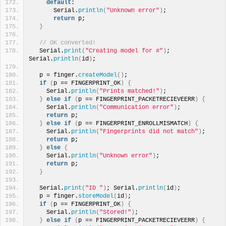
default
:
      Serial.
println
(
"Unknown error"
)
;
return
 p;
}
// OK converted!
  Serial.
print
(
"Creating model for #"
)
;  
Serial.
println
(
id
)
;
  p = finger.
createModel
()
;
if
(
p == FINGERPRINT_OK
)
{
    Serial.
println
(
"Prints matched!"
)
;
}
else
if
(
p == FINGERPRINT_PACKETRECIEVEERR
)
{
    Serial.
println
(
"Communication error"
)
;
return
 p;
}
else
if
(
p == FINGERPRINT_ENROLLMISMATCH
)
{
    Serial.
println
(
"Fingerprints did not match"
)
;
return
 p;
}
else
{
    Serial.
println
(
"Unknown error"
)
;
return
 p;
}
  Serial.
print
(
"ID "
)
; Serial.
println
(
id
)
;
  p = finger.
storeModel
(
id
)
;
if
(
p == FINGERPRINT_OK
)
{
    Serial.
println
(
"Stored!"
)
;
}
else
if
(
p == FINGERPRINT_PACKETRECIEVEERR
)
{