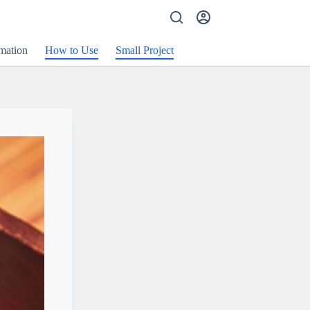
mation
How to Use
Small Project