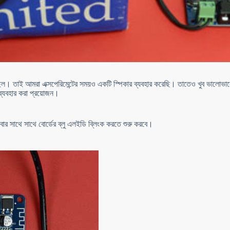
িল। তাই আমরা এক্সপেরিমেন্টের সময়ও একটি স্পিকার ব্যবহার করেছি। তাতেও খুব ভালোভ
ব্যবহার করা প্রয়োজন।
বার সাথে সাথে বোর্ডের ব্লু এলইডি ব্লিংক করতে শুরু করবে।