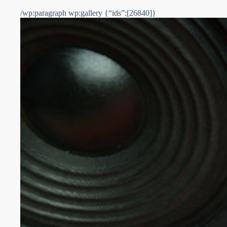
/wp:paragraph wp:gallery {“ids”:[26840]}