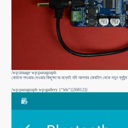
/wp:image wp:paragraph
বোর্ডকে পাওয়ার দেওয়ার কিছুক্ষণের মধ্যেই যদি আপনার মোবাইল থেকে নতুন ব্লুটু
/wp:paragraph wp:gallery {“ids”:[26812]}