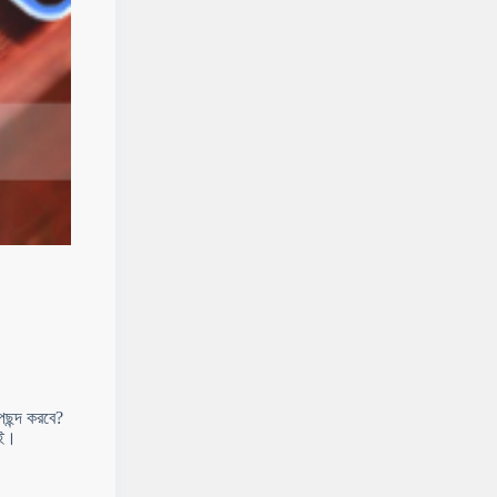
ছন্দ করবে?
েই।