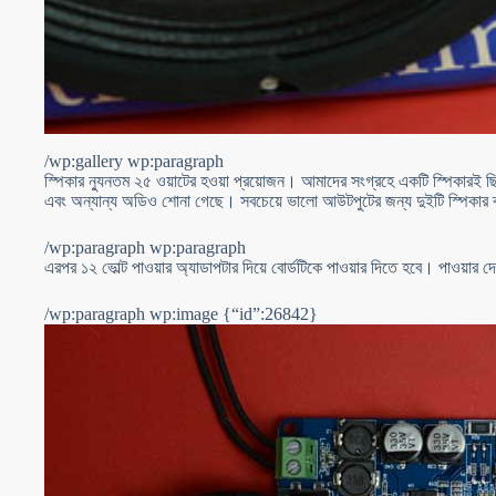
/wp:gallery wp:paragraph
স্পিকার ন্যুনতম ২৫ ওয়াটের হওয়া প্রয়োজন। আমাদের সংগ্রহে একটি স্পিকারই ছ
এবং অন্যান্য অডিও শোনা গেছে। সবচেয়ে ভালো আউটপুটের জন্য দুইটি স্পিকার 
/wp:paragraph wp:paragraph
এরপর ১২ ভোল্ট পাওয়ার অ্যাডাপটার দিয়ে বোর্ডটিকে পাওয়ার দিতে হবে। পাওয়ার দে
/wp:paragraph wp:image {“id”:26842}