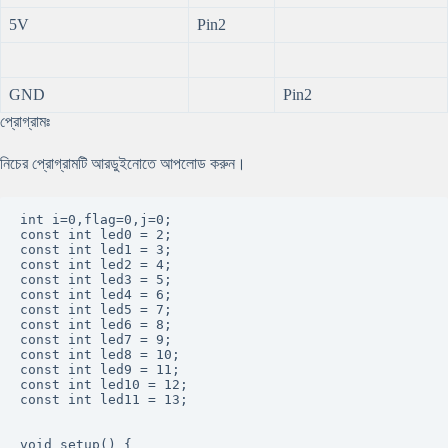
5V
Pin2
GND
Pin2
প্রোগ্রামঃ
নিচের প্রোগ্রামটি আরডুইনোতে আপলোড করুন।
int i=0,flag=0,j=0;

const int led0 = 2;

const int led1 = 3;

const int led2 = 4;

const int led3 = 5;

const int led4 = 6;

const int led5 = 7;

const int led6 = 8;

const int led7 = 9;

const int led8 = 10;

const int led9 = 11;

const int led10 = 12;

const int led11 = 13;

void setup() {
