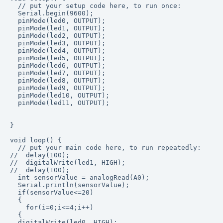
  // put your setup code here, to run once:

  Serial.begin(9600);

  pinMode(led0, OUTPUT);

  pinMode(led1, OUTPUT);

  pinMode(led2, OUTPUT);

  pinMode(led3, OUTPUT);

  pinMode(led4, OUTPUT);

  pinMode(led5, OUTPUT);

  pinMode(led6, OUTPUT);

  pinMode(led7, OUTPUT);

  pinMode(led8, OUTPUT);

  pinMode(led9, OUTPUT);

  pinMode(led10, OUTPUT);

  pinMode(led11, OUTPUT);

}

void loop() {

  // put your main code here, to run repeatedly:

//  delay(100);

//  digitalWrite(led1, HIGH);

//  delay(100);

  int sensorValue = analogRead(A0);

  Serial.println(sensorValue);

  if(sensorValue<=20)

  {

    for(i=0;i<=4;i++)

  {

  digitalWrite(led0, HIGH);
