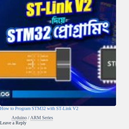
How to Program STM32 with ST-Link V2
Arduino
/
ARM Series
Leave a Reply