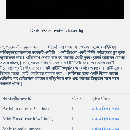
Darkness activated chaser light
এই প্রজেক্টটি নতুনদের জন্য। এটি তৈরী করা সহজ, খরচও কম।
চেজার লাইট হল
সারিবদ্ধভাবে সাজানো কয়েকটি এলইডি। এলইডিগুলো একটি নির্দিষ্ট পর্যায়ক্রমে খুব দ্রুত
জ্বলানেভা করে। খালিচোখে দেখলে মনে হয় আলোর একটি সুন্দর প্যাটার্ন আমাদের চোখের
সামনে নাচছে।
তবে, আমরা এবার যে চেজার লাইটটি তৈরী করব, তার আরও একটি
উল্লেখযোগ্য বৈশিষ্ট্য থাকবে।
এই লাইটটি শুধুমাত্র অন্ধকারে জ্বলবে ।
লাইট সেন্সর
হিসেবে আমরা একটি এলডিআর ব্যবহার করব।
এলডিআর হচ্ছে একটি বিশেষ ধরনের
রেজিস্টর যার রেজিস্টেন্স আলোর উপস্থিতিতে কমে এবং আলোর তীব্রতার সাথে সাথে
কমতেই থাকে।
প্রয়োজনীয় যন্ত্রপাতি
পরিমান
প্রোডাক্ট লিংক
Arduino nano V3 China)
1
এখানে ক্লিক করুন
Mini Breadboard(3×2 inch)
1
এখানে ক্লিক করুন
Male to male jumper
1
এখানে ক্লিক করুন