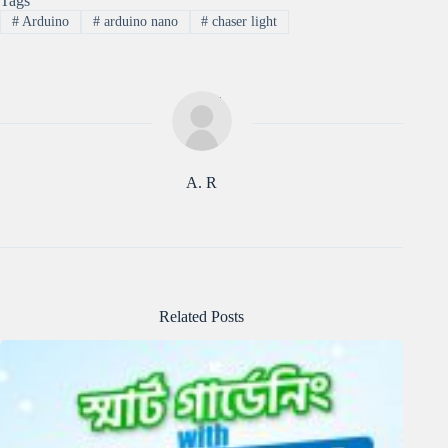
Tags
#
Arduino
#
arduino nano
#
chaser light
A. R
Related Posts