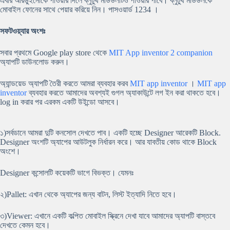
এবার আরডুইনোকে পাওয়ার দিলে ব্লুটুথ মডিউলটিও পাওয়ার পাবে। ব্লুটুথ মডিউলকে
মোবাইল ফোনের সাথে পেয়ার করিয়ে নিন। পাসওয়ার্ড 1234 ।
সফটওয়্যার অংশঃ
সবার প্রথমে Google play store থেকে
MIT App inventor 2 companion
অ্যাপটি ডাউনলোড করুন।
অ্যান্ডয়েড অ্যাপটি তৈরী করতে আমরা ব্যবহার করব
MIT app inventor
।
MIT app
inventor
ব্যবহার করতে আমাদের অবশ্যই গুগল অ্যাকাউন্টে লগ ইন করা থাকতে হবে।
log in করার পর এরকম একটি উইন্ডো আসবে।
১)সর্বডানে আমরা দুটি কনসোল দেখতে পাব। একটি হচ্ছে Designer আরেকটি Block.
Designer অংশটি অ্যাপের আউটলুক নির্ধারন করে। আর যাবতীয় কোড থাকে Block
অংশে।
Designer কন্সোলটি কয়েকটি ভাগে বিভক্ত। যেমনঃ
২)Pallet: এখান থেকে অ্যাপের জন্য বাটন, লিস্ট ইত্যাদি নিতে হবে।
৩)Viewer: এখানে একটি কল্পিত মোবাইল স্ক্রিনে দেখা যাবে আমাদের অ্যাপটি বাস্তবে
দেখতে কেমন হবে।