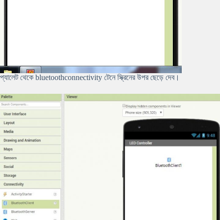
প্যালেট থেকে bluetoothconnectivity টেনে স্ক্রিনের উপর ছেড়ে দেব।