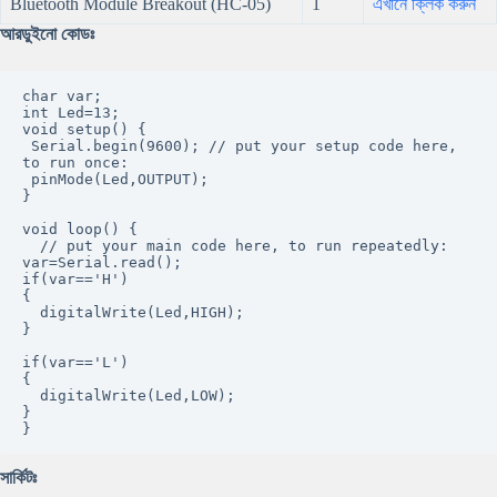
Bluetooth Module Breakout (HC-05)
1
এখানে ক্লিক করুন
আরডুইনো কোডঃ
char var;

int Led=13;

void setup() {

 Serial.begin(9600); // put your setup code here, 
to run once:

 pinMode(Led,OUTPUT);

}

void loop() {

  // put your main code here, to run repeatedly:

var=Serial.read();

if(var=='H')

{

  digitalWrite(Led,HIGH);

}

if(var=='L')

{

  digitalWrite(Led,LOW);

}

} 
সার্কিটঃ