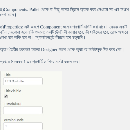
৪)Components: Pallet থেকে যা কিছু আমরা স্ক্রিনে অ্যাড করব সেগুলো সব এই অংশে
দেখা যাবে।
৫)Properties: এই অংশে Component গুলোর প্রপার্টি এডিট করা যাবে। যেমনঃ একটি
বাটন চারকোনা হবে নাকি ওভাল; একটি টেক্সট কী কালার হবে, কী সাইজের হবে, বোল্ড অক্ষরে
লেখা হবে নাকি হবে না। অ্যালাইনমেন্ট কীররম হবে ইত্যাদি।
অ্যাপ তৈরীর শুরুতেই আমরা Designer অংশ থেকে অ্যাপের আউটলুক ঠিক করে নেব।
প্রথমে Screen1 এর প্রপার্টিতে গিয়ে নামটা বদলে দেব।