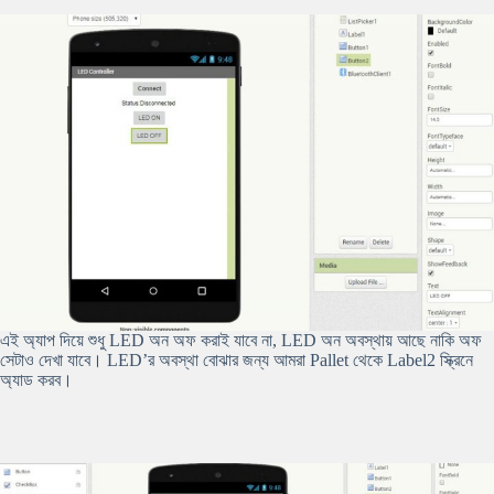
এই অ্যাপ দিয়ে শুধু LED অন অফ করাই যাবে না, LED অন অবস্থায় আছে নাকি অফ
সেটাও দেখা যাবে। LED’র অবস্থা বোঝার জন্য আমরা Pallet থেকে Label2 স্ক্রিনে
অ্যাড করব।