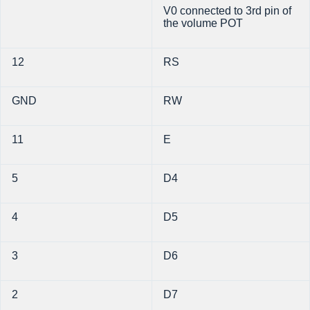
V0 connected to 3rd pin of
the volume POT
12
RS
GND
RW
11
E
5
D4
4
D5
3
D6
2
D7