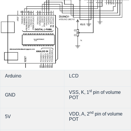
Arduino
LCD
st
VSS, K, 1
pin of volume
GND
POT
nd
VDD, A, 2
pin of volume
5V
POT