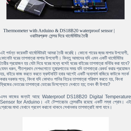
Thermometer with Arduino & DS18B20 waterproof sensor |
ওয়াটারপ্রুফ সেন্সর দিয়ে থার্মোমিটার তৈরী
এই পর্যন্ত কয়েকটি থার্মোমিটারই আমরা তৈরী করেছি। কোনো গায়ের জ্বর মাপার উপযোগী,
কোনোটা ঘরের তাপমাত্রা মাপার উপযোগী। কিন্তু আমাদের যদি এমন একটি থার্মোমিটার
তৈরীর প্রয়োজন হয় যেটা দিয়ে ঘরের মধ্যে বসেই ঘরের বাইরের তাপমাত্রা মনিটর করা যাবে?
যেমন ধরুন, শীতপ্রধান দেশগুলোতে তুষারপাতের সময় যদি তাপমাত্রা রেকর্ড করার প্রয়োজন
হয়, বাইরে কাজ করতে করতে ফ্রস্টবাইট হবার আগেই একটি অ্যালার্ম বাজিয়ে কাউকে সতর্ক
করার দরকার পড়ে, কিংবা যদি কোথাও পানির নিচের তাপমাত্রা পরিমাপ করতে হয়, কিংবা
ফ্রিজের ভেতরের তাপমাত্রা ডোরের ডিসপ্লেতে দেখাতে হয়; তখন কী উপায়?
এসব কাজের জন্যই আছে Waterproof DS18B20 Digital Temperature
Sensor for Arduino। এই টেম্পারেচার সেন্সরটির রয়েছে একটি লম্বা প্রোব। এই
প্রোবের মাথা যেখানে প্রবেশ করানো থাকবে সেখানকার তাপমাত্রাই মাপা যাবে।