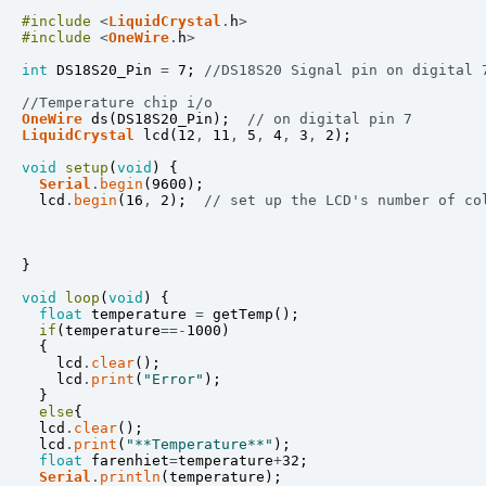
#include
<
LiquidCrystal
.
h
>
#include
<
OneWire
.
h
>
int
DS18S20_Pin
=
7
;
//DS18S20 Signal pin on digital 
//Temperature chip i/o
OneWire
ds
(
DS18S20_Pin
)
;
// on digital pin 7
LiquidCrystal
lcd
(
12
,
11
,
5
,
4
,
3
,
2
)
;
void
setup
(
void
)
{
Serial
.
begin
(
9600
)
;
lcd
.
begin
(
16
,
2
)
;
// set up the LCD's number of co
}
void
loop
(
void
)
{
float
temperature
=
getTemp
(
)
;
if
(
temperature
==
-
1000
)
{
lcd
.
clear
(
)
;
lcd
.
print
(
"Error"
)
;
}
else
{
lcd
.
clear
(
)
;
lcd
.
print
(
"**Temperature**"
)
;
float
farenhiet
=
temperature
+
32
;
Serial
.
println
(
temperature
)
;