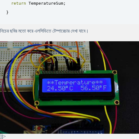
return
TemperatureSum
;
}
নিচের ছবির মতো করে এলসিডিতে টেম্পারেচার দেখা যাবে।
]]>