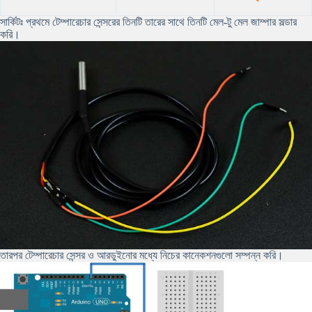
সার্কিটঃ প্রথমে টেম্পারেচার সেন্সরের তিনটি তারের সাথে তিনটি মেল-টু মেল জাম্পার সল্ডার
করি।
তারপর টেম্পারেচার সেন্সর ও আরডুইনোর মধ্যে নিচের কানেকশনগুলো সম্পন্ন করি।