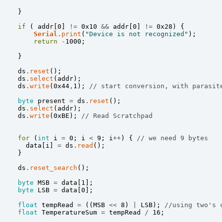
}
if
(
addr
[
0
]
!=
0x10
&&
addr
[
0
]
!=
0x28
)
{
Serial
.
print
(
"Device is not recognized"
)
;
return
-
1000
;
}
ds
.
reset
(
)
;
ds
.
select
(
addr
)
;
ds
.
write
(
0x44
,
1
)
;
// start conversion, with parasit
byte
present
=
ds
.
reset
(
)
;
ds
.
select
(
addr
)
;
ds
.
write
(
0xBE
)
;
// Read Scratchpad
for
(
int
i
=
0
;
i
<
9
;
i
++
)
{
// we need 9 bytes
data
[
i
]
=
ds
.
read
(
)
;
}
ds
.
reset_search
(
)
;
byte
MSB
=
data
[
1
]
;
byte
LSB
=
data
[
0
]
;
float
tempRead
=
(
(
MSB
<<
8
)
|
LSB
)
;
//using two's 
float
TemperatureSum
=
tempRead
/
16
;