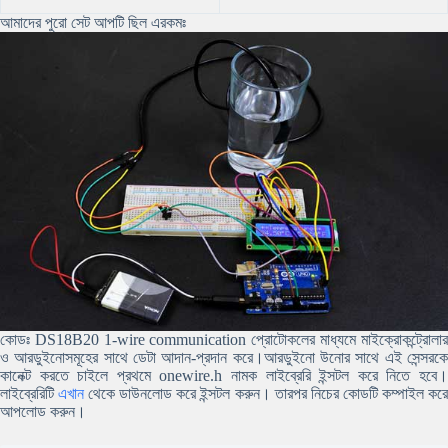
আমাদের পুরো সেট আপটি ছিল এরকমঃ
কোডঃ DS18B20 1-wire communication প্রোটোকলের মাধ্যমে মাইক্রোকন্ট্রোলার
ও আরডুইনোসমূহের সাথে ডেটা আদান-প্রদান করে।আরডুইনো উনোর সাথে এই সেন্সরকে
কানেক্ট করতে চাইলে প্রথমে onewire.h নামক লাইব্রেরি ইন্সটল করে নিতে হবে।
লাইব্রেরিটি
এখান
থেকে ডাউনলোড করে ইন্সটল করুন। তারপর নিচের কোডটি কম্পাইল কর
আপলোড করুন।