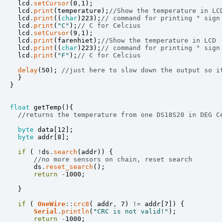
lcd
.
setCursor
(
0
,
1
)
;
lcd
.
print
(
temperature
)
;
//Show the temperature in LC
lcd
.
print
(
(
char
)
223
)
;
// command for printing ° sign
lcd
.
print
(
"C"
)
;
// C for Celcius 
lcd
.
setCursor
(
9
,
1
)
;
lcd
.
print
(
farenhiet
)
;
//Show the temperature in LCD
lcd
.
print
(
(
char
)
223
)
;
// command for printing ° sign
lcd
.
print
(
"F"
)
;
// C for Celcius 
delay
(
50
)
;
//just here to slow down the output so i
}
}
float
getTemp
(
)
{
//returns the temperature from one DS18S20 in DEG C
byte
data
[
12
]
;
byte
addr
[
8
]
;
if
(
!
ds
.
search
(
addr
)
)
{
//no more sensors on chain, reset search
ds
.
reset_search
(
)
;
return
-
1000
;
}
if
(
OneWire
:
:
crc8
(
addr
,
7
)
!=
addr
[
7
]
)
{
Serial
.
println
(
"CRC is not valid!"
)
;
return
-
1000
;