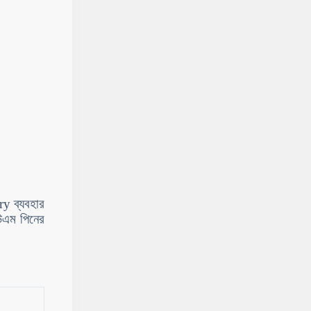
y ব্যবহার
উএম পিনের