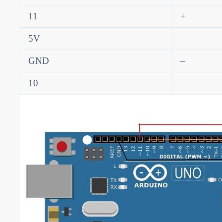
11
+
5V
GND
–
10