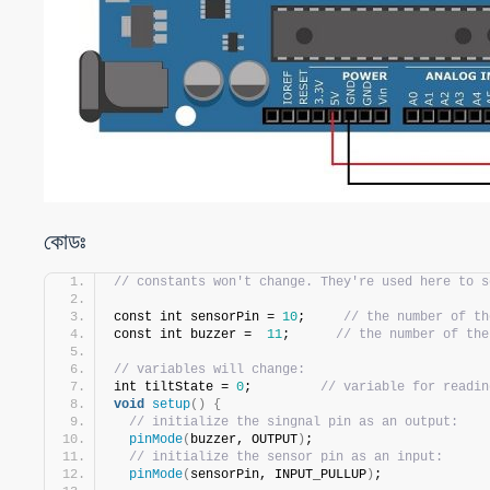
কোডঃ
// constants won't change. They're used here to s
const int sensorPin = 
10
;     
// the number of th
const int buzzer =  
11
;      
// the number of the
// variables will change:
int tiltState = 
0
;         
// variable for readin
void
setup
()
{
// initialize the singnal pin as an output:
pinMode
(
buzzer, OUTPUT
)
;
// initialize the sensor pin as an input:
pinMode
(
sensorPin, INPUT_PULLUP
)
;