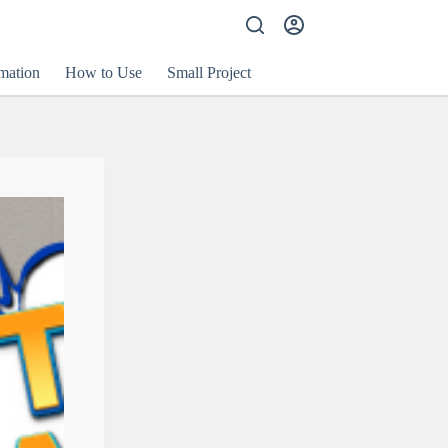
mation
How to Use
Small Project