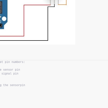
et pin numbers:
e sensor pin
 signal pin
g the sensorpin