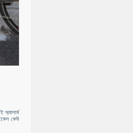
 অ্যালার্ম
সাইকেল কেউ