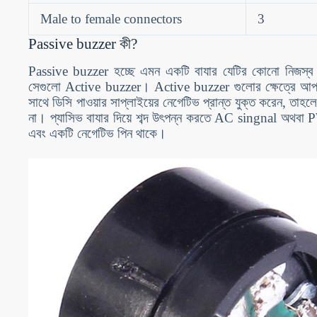
Male to female connectors
3
Passive buzzer কী?
Passive buzzer হচ্ছে এমন একটি বাযার যেটির কোনো নিজস্ব
সেগুলো Active buzzer। Active buzzer গুলোর ক্ষেত্রে আপনি
সাথে ডিসি পাওয়ার সাপ্লাইয়ের নেগেটিভ প্রান্ত যুক্ত করেন, তাহলে 
না। প্যাসিভ বাযার দিয়ে শব্দ উৎপন্ন করতে AC singnal অথবা
এবং একটি নেগেটিভ পিন থাকে।