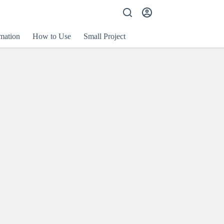
mation
How to Use
Small Project