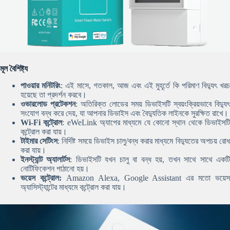
মূল বৈশিষ্ট্য
পাওয়ার মনিটরিং
: এই মাসে, গতকাল, আজ এবং এই মুহূর্তে কি পরিমাণ বিদ্যুৎ খর
হয়েছে তা প্রদর্শন করবে।
ওভারলোড প্রটেকশন
: অতিরিক্ত লোডের সময় ডিভাইসটি স্বয়ংক্রিয়ভাবে বিদ্যুৎ
সংযোগ বন্ধ করে দেয়, যা আপনার ডিভাইস এবং বৈদ্যুতিক লাইনকে সুরক্ষিত রাখে।
Wi-Fi কন্ট্রোল
: eWeLink অ্যাপের মাধ্যমে যে কোনো স্থান থেকে ডিভাইসট
কন্ট্রোল করা যায়।
টাইমার সেটিংস
: নির্দিষ্ট সময়ে ডিভাইস চালু/বন্ধ করার মাধ্যমে বিদ্যুতের অপচয় রো
করা যায়।
ইনস্ট্যান্ট অ্যালার্টস
: ডিভাইসটি যখন চালু বা বন্ধ হয়, তখন সাথে সাথে একট
নোটিফিকেশন পাঠানো হয়।
ভয়েস কন্ট্রোল:
Amazon Alexa, Google Assistant এর মতো ভয়েস
অ্যাসিস্ট্যান্টের মাধ্যমে কন্ট্রোল করা যায়।