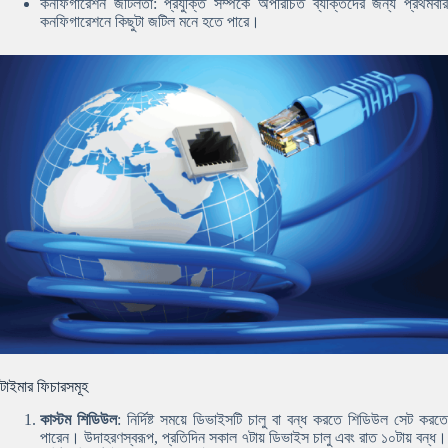
কনফিগারেশন জটিলতা: প্রযুক্তি সম্পর্কে অপরিচিত ব্যক্তিদের জন্য প্রথমবার
কনফিগারেশনে কিছুটা জটিল মনে হতে পারে।
টাইমার ফিচারসমূহ
কাস্টম শিডিউল
: নির্দিষ্ট সময়ে ডিভাইসটি চালু বা বন্ধ করতে শিডিউল সেট করতে
পারেন। উদাহরণস্বরূপ, প্রতিদিন সকাল ৭টায় ডিভাইস চালু এবং রাত ১০টায় বন্ধ।