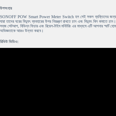
উপসংহার
SONOFF POW Smart Power Meter Switch হল সেই সকল ব্যক্তিদের জন্য
যারা তাদের ঘরের বিদ্যুৎ ব্যবহারের উপর নিয়ন্ত্রণ রাখতে চান এবং বিদ্যুৎ বিল কমাতে চান।
সহজ সেটআপ, বিভিন্ন ফিচার এবং রিয়েল-টাইম মনিটরিং এর মাধ্যমে এটি আপনার স্মার্ট হোম
অভিজ্ঞতাকে আরও উন্নত করবে।
রিভিউ ভিডিও: