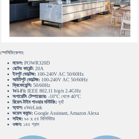
স্পেসিফিকেশন:
মডেল:
POWR320D
রেটেড কারেন্ট:
20A
ইনপুট ভোল্টেজ:
100-240V AC 50/60Hz
আউটপুট ভোল্টেজ:
100-240V AC 50/60Hz
ফ্রিকোয়েন্সি:
50/60Hz
Wi-Fi:
IEEE 802.11 b/g/n 2.4GHz
অপারেটিং টেম্পারেচার:
-10°C থেকে 40°C
রিয়েল-টাইম পাওয়ার মনিটরিং:
হ্যাঁ
অ্যাপ:
eWeLink
ভয়েস কমান্ড:
Google Assistant, Amazon Alexa
সাইজ:
৯৮ x ৫৪ মিলিমিটার
ওজন:
১৪৫ গ্রাম