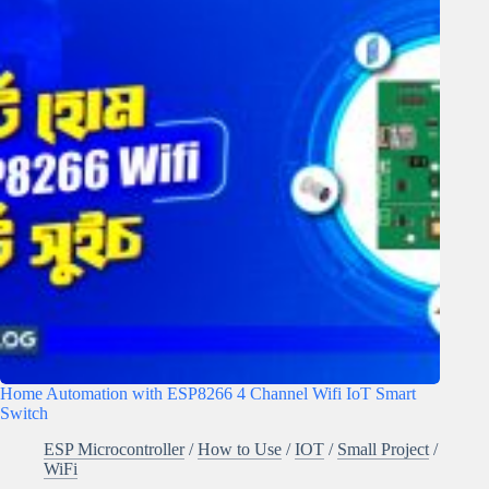
Home Automation with ESP8266 4 Channel Wifi IoT Smart
Switch
ESP Microcontroller
/
How to Use
/
IOT
/
Small Project
/
WiFi