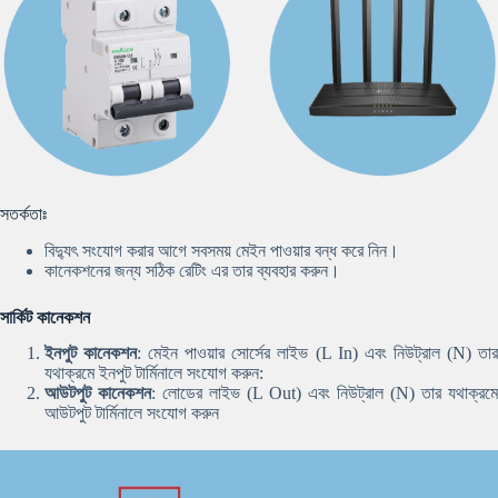
সতর্কতাঃ
বিদ্যুৎ সংযোগ করার আগে সবসময় মেইন পাওয়ার বন্ধ করে নিন।
কানেকশনের জন্য সঠিক রেটিং এর তার ব্যবহার করুন।
সার্কিট কানেকশন
ইনপুট কানেকশন
: মেইন পাওয়ার সোর্সের লাইভ (L In) এবং নিউট্রাল (N) তা
যথাক্রমে ইনপুট টার্মিনালে সংযোগ করুন:
আউটপুট কানেকশন
: লোডের লাইভ (L Out) এবং নিউট্রাল (N) তার যথাক্রমে
আউটপুট টার্মিনালে সংযোগ করুন