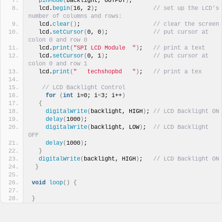
pinMode
(
backlight, OUTPUT
)
;
  lcd.
begin
(
16, 2
)
;                
// set up the LCD's 
number of columns and rows:
  lcd.
clear
()
;                     
// clear the screen
  lcd.
setCursor
(
0, 0
)
;             
// put cursor at 
colon 0 and row 0
  lcd.
print
(
"SPI LCD Module  "
)
;   
// print a text
  lcd.
setCursor
(
0, 1
)
;             
// put cursor at 
colon 0 and row 1
  lcd.
print
(
"   techshopbd   "
)
;   
// print a tex
// LCD Backlight Control
for
(
int
 i=0; i
<
3; i++
)
{
digitalWrite
(
backlight, HIGH
)
; 
// LCD Backlight ON
delay
(
1000
)
;
digitalWrite
(
backlight, LOW
)
;  
// LCD Backlight 
OFF
delay
(
1000
)
;
}
digitalWrite
(
backlight, HIGH
)
;   
// LCD Backlight ON
}
void
loop
()
{
}