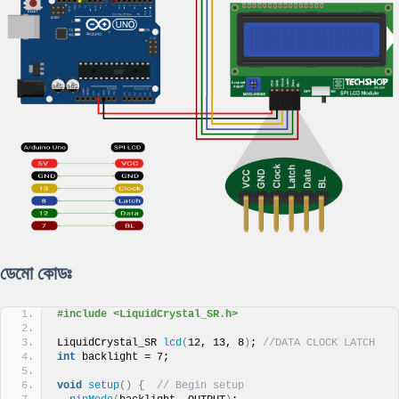
ডেমো কোডঃ
#include <LiquidCrystal_SR.h>
LiquidCrystal_SR 
lcd
(
12, 13, 8
)
; 
//DATA CLOCK LATCH
int
 backlight = 7;
void
setup
()
{
// Begin setup