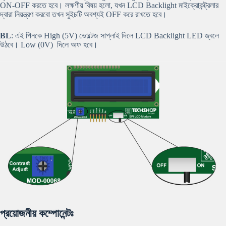
ON-OFF করতে হবে। লক্ষণীয় বিষয় হলো, যখন LCD Backlight মাইক্রোকন্ট্রলার
দ্বারা নিয়ন্ত্রণ করবো তখন সুইচটি অবশ্যই OFF করে রাখতে হবে।
BL
: এই পিনকে High (5V) ভোল্টেজ সাপ্লাই দিলে LCD Backlight LED জ্বলে
উঠবে। Low (0V) দিলে অফ হবে।
প্রয়োজনীয় কম্পোনেন্টঃ