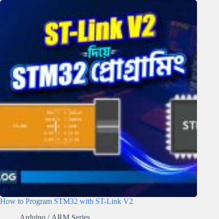
How to Program STM32 with ST-Link V2
Arduino
/
ARM Series