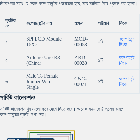
ডিসপ্লের সাথে যে সকল কম্পোনেন্টের প্রয়োজন হবে, তার তালিকা নিচে প্রদান করা হলো।
ক্রমিক
কম্পোনেন্টের নাম
মডেল
পরিমাণ
লিংক
নং
SPI LCD Module
MOD-
কম্পোনেন্ট
১
১টি
16X2
00068
লিংক
Arduino Uno R3
ARD-
কম্পোনেন্ট
২
১টি
(China)
00028
লিংক
Male To Female
C&C-
কম্পোনেন্ট
৩
Jumper Wire –
১টি
00071
লিংক
Single
সার্কিট কানেকশনঃ
সার্কিট কানেকশন খুব ভালো করে দেখে দিতে হবে। অনেক সময় ছোট্ট ভুলের কারণে
কম্পোনেন্টের ত্রুটি দেখা দেয়।