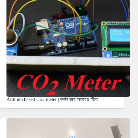
Arduino based Co2 meter | কার্বন-ডাই-অক্সাইড মিটার