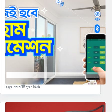
২ চ্যানেল লাইট ফ্যান ডিমার