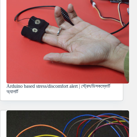
Arduino based stress/discomfort alert | স্ট্রেস/ডিসকম্ফোর্ট
অ্যালার্ট