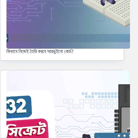
কিভাবে নিজেই তৈরি করবে আরডুইনো বোর্ড?