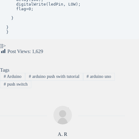
    digitalWrite(ledPin, LOW);

    flag=0;

  }

}

}
]]>
Post Views:
1,629
Tags
#
Arduino
#
arduino push swith tutorial
#
arduino uno
#
push switch
A. R