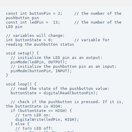
const int buttonPin = 2;     // the number of the 
pushbutton pin

const int ledPin =  13;      // the number of the 
LED pin

// variables will change:

int buttonState = 0;         // variable for 
reading the pushbutton status

void setup() {

  // initialize the LED pin as an output:

  pinMode(ledPin, OUTPUT);

  // initialize the pushbutton pin as an input:

  pinMode(buttonPin, INPUT);

}

void loop() {

  // read the state of the pushbutton value:

  buttonState = digitalRead(buttonPin);

  // check if the pushbutton is pressed. If it is, 
the buttonState is HIGH:

  if (buttonState == HIGH) {

    // turn LED on:

    digitalWrite(ledPin, HIGH);

  } else {

    // turn LED off:
