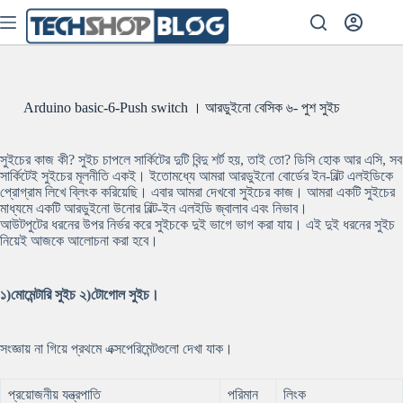
Skip
to
content
Arduino basic-6-Push switch । আরডুইনো বেসিক ৬- পুশ সুইচ
সুইচের কাজ কী? সুইচ চাপলে সার্কিটের দুটি বিন্দু শর্ট হয়, তাই তো? ডিসি হোক আর এসি, সব
সার্কিটেই সুইচের মূলনীতি একই। ইতোমধ্যে আমরা আরডুইনো বোর্ডের ইন-বিল্ট এলইডিকে
প্রোগ্রাম লিখে ব্লিংক করিয়েছি। এবার আমরা দেখবো সুইচের কাজ। আমরা একটি সুইচের
মাধ্যমে একটি আরডুইনো উনোর বিল্ট-ইন এলইডি জ্বালাব এবং নিভাব।
আউটপুটের ধরনের উপর নির্ভর করে সুইচকে দুই ভাগে ভাগ করা যায়। এই দুই ধরনের সুইচ
নিয়েই আজকে আলোচনা করা হবে।
১)মোমেন্টারি সুইচ ২)টোগোল সুইচ।
সংজ্ঞায় না গিয়ে প্রথমে এক্সপেরিমেন্টগুলো দেখা যাক।
প্রয়োজনীয় যন্ত্রপাতি
পরিমান
লিংক