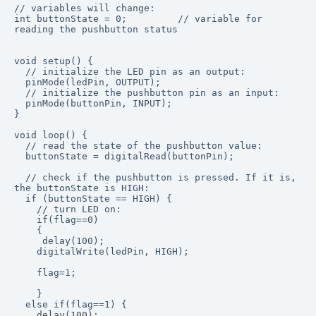
// variables will change:

int buttonState = 0;         // variable for 
reading the pushbutton status

void setup() {

  // initialize the LED pin as an output:

  pinMode(ledPin, OUTPUT);

  // initialize the pushbutton pin as an input:

  pinMode(buttonPin, INPUT);

}

void loop() {

  // read the state of the pushbutton value:

  buttonState = digitalRead(buttonPin);

  // check if the pushbutton is pressed. If it is, 
the buttonState is HIGH:

  if (buttonState == HIGH) {

    // turn LED on:

    if(flag==0)

    {

     delay(100);

    digitalWrite(ledPin, HIGH);

    flag=1;

    }

  else if(flag==1) {

    delay(100);
