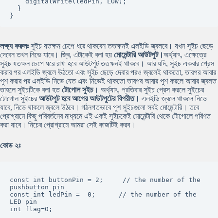
    digitalWrite(ledPin, LOW);

  }

}
লক্ষ্য করুনঃ
সুইচ যতক্ষন চেপে ধরে থাকবেন ততক্ষনই এলইডি জ্বলবে। যখন সুইচ ছেড়ে
দেবেন তখন নিভে যাবে। জ্বি, এটাকেই বলা হয়
মোমেন্টারি আউটপুট।
অর্থ্যাৎ, এক্ষেত্রে
সুইচ যতক্ষন চেপে ধরে রাখা হবে আউটপুট ততক্ষনই থাকবে। আর যদি, সুইচ একবার প্রেস
করার পর এলইডি জ্বলে উঠতো এবং সুইচ ছেড়ে দেবার পরও জ্বলেই থাকতো, তারপর আবার
পুশ করার পর এলইডি নিভে যেত এবং নিভেই থাকতো তারপর আবার পুশ করলে আবার জ্বলত
তাহলে সুইচটিকে বলা হত
টোগোল সুইচ
। অর্থ্যাৎ, প্রতিবার সুইচ প্রেস করলে সুইচের
টোগোল সুইচের
আউটপুট হবে আগের আউটপুটের বিপরীত।
এলইডি জ্বলে থাকলে নিভে
যাবে, নিভে থাকলে জ্বলে উঠবে। গঠনগতভাবে পুশ সুইচগুলো সবই মোমেন্টারি। তবে
প্রোগ্রামে কিছু পরিবর্তনের মাধ্যমে এই একই সুইচকেই মোমেন্টারি থেকে টোগোলে পরিণত
করা যাবে। নিচের প্রোগ্রামে আমরা সেই কাজটিই করব।
কোড ২ঃ
const int buttonPin = 2;     // the number of the 
pushbutton pin

const int ledPin =  0;      // the number of the 
LED pin

int flag=0;
