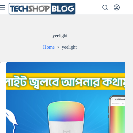
Skip
to
content
yeelight
Home
yeelight