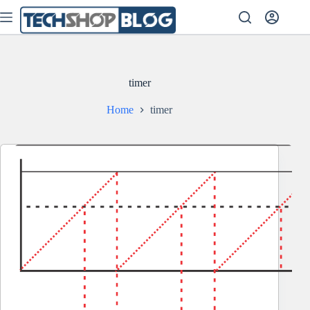
Skip
to
content
timer
Home
timer