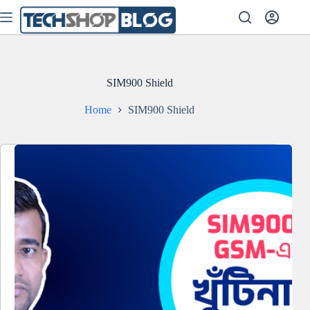
Skip
to
content
SIM900 Shield
Home
SIM900 Shield