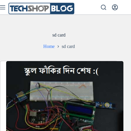
Skip
to
content
sd card
Home
sd card