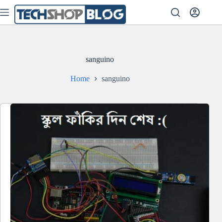
Skip
to
content
sanguino
Home
sanguino