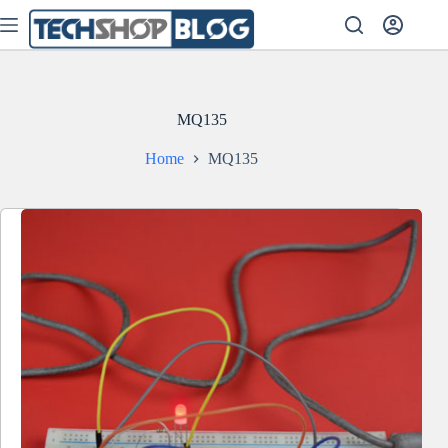
Skip
to
content
MQ135
Home
MQ135