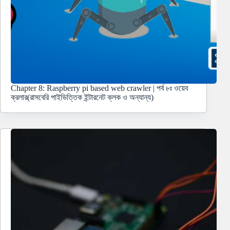
Chapter 8: Raspberry pi based web crawler | পর্ব ৮ঃ ওয়েব
ক্রলার(রাসবেরি পাইভিত্তিক ইন্টারনেট ক্লক ও অন্যান্য)