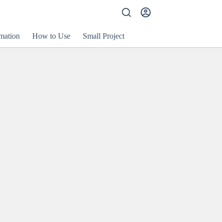
mation
How to Use
Small Project