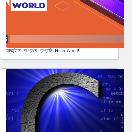
আরডুইনো’তে প্রথম প্রোগ্রামিং Hello World!