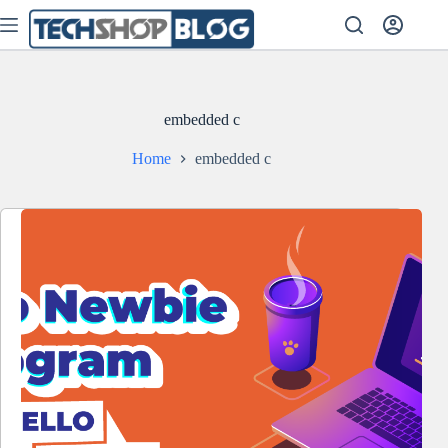
Skip
to
content
embedded c
Home
embedded c