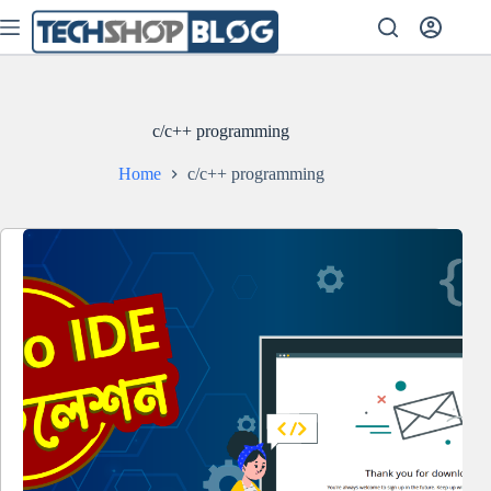
Skip
to
content
c/c++ programming
Home
c/c++ programming