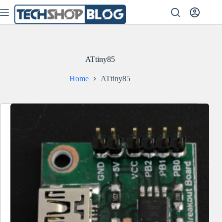
Skip
to
content
ATtiny85
Home
ATtiny85