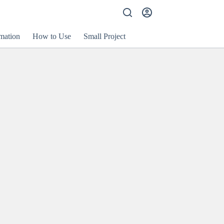
mation
How to Use
Small Project